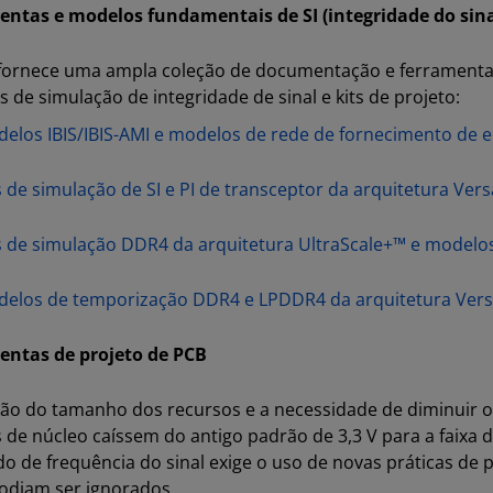
ntas e modelos fundamentais de SI (integridade do sina
ornece uma ampla coleção de documentação e ferramentas
 de simulação de integridade de sinal e kits de projeto:
elos IBIS/IBIS-AMI e modelos de rede de fornecimento de e
s de simulação de SI e PI de transceptor da arquitetura Ver
s de simulação DDR4 da arquitetura UltraScale+™ e model
elos de temporização DDR4 e LPDDR4 da arquitetura Vers
entas de projeto de PCB
ão do tamanho dos recursos e a necessidade de diminuir 
 de núcleo caíssem do antigo padrão de 3,3 V para a faixa 
o de frequência do sinal exige o uso de novas práticas de 
odiam ser ignorados.