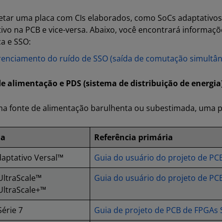
etar uma placa com CIs elaborados, como SoCs adaptativos
tivo na PCB e vice-versa. Abaixo, você encontrará informaçõe
a e SSO:
enciamento do ruído de SSO (saída de comutação simultân
e alimentação e PDS (sistema de distribuição de energia
 fonte de alimentação barulhenta ou subestimada, uma plac
ia
Referência primária
aptativo Versal™
Guia do usuário do projeto de PC
UltraScale™
Guia do usuário do projeto de PCB
 UltraScale+™
érie 7
Guia de projeto de PCB de FPGAs S