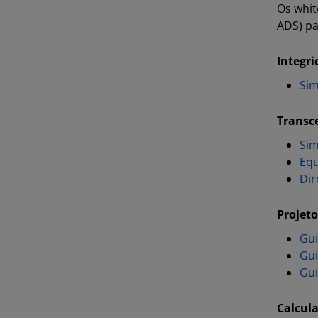
Os whit
ADS) pa
Integri
Sim
Transce
Sim
Equ
Dir
Projeto
Gui
Gui
Gui
Calcul