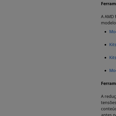
Ferrame
A AMD f
modelos
Mod
Kit
Kit
Mod
Ferram
A reduç
tensões
conteúd
antes p