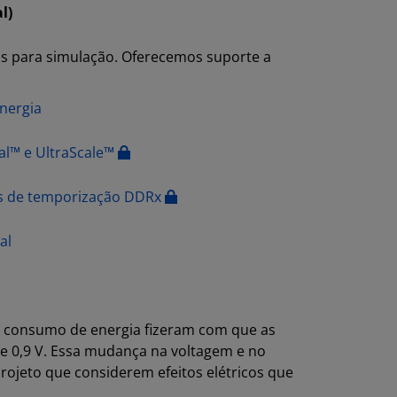
l)
 para simulação. Oferecemos suporte a
nergia
sal™ e UltraScale™
os de temporização DDRx
al
o consumo de energia fizeram com que as
de 0,9 V. Essa mudança na voltagem e no
projeto que considerem efeitos elétricos que