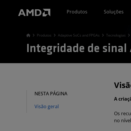
Declaração de acessibilidade do site da AMD
Produtos
Soluções
Produtos
Adaptive SoCs and FPGAs
Tecnologias
Integridade de sina
Visã
NESTA PÁGINA
A criaç
Visão geral
Os recu
no níve