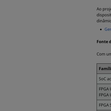
Ao proj
disposi
dinâmic
Ger
Fonte d
Com uma
Famíl
SoC ad
FPGA 
FPGA
FPGA S