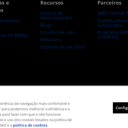
as e
Recursos
Parceiros
os
Central do
AMD Partner 
desenvolvedor
Distribuidore
 Imprensa
Blogs
autorizados
s
Estudos de caso
Programa AM
ecas de Mídias
University
Webinars
Explorar os recursos
 marca registrada
Transparência na cadeia de suprimentos
Concorrência ju
Política de cookies
Configurações de cookies
xperiência de navegação mais confortável e
Config
 para podermos melhorar a eficiência e a
© 2026 Advanced Micro Devices, Inc.
is para fazer com que o site funcione
e o uso dos cookies listados na política de
AMD e a
política de cookies
.