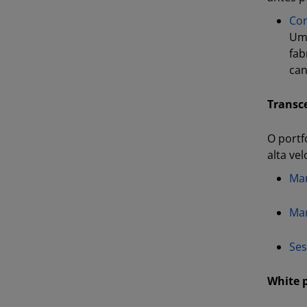
Con
Uma
fab
can
Transce
O portf
alta ve
Man
Man
Ses
White 