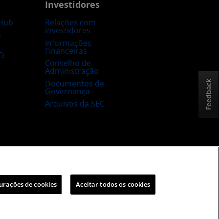
Investidores
Hub
Relações com
investidores
s
Informações
Financeiras
D
Conselho de
Administração
Documentos de
Feedback
Governança
Arquivos da SEC
sta e aberta
Estratégia tributária no Reino Unido
urações de cookies
Aceitar todos os cookies