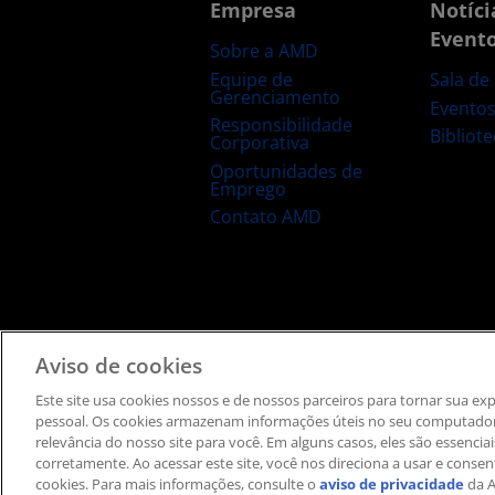
Empresa
Notíci
Event
Sobre a AMD
Equipe de
Sala de
Gerenciamento
Evento
Responsibilidade
Bibliot
Corporativa
Oportunidades de
Emprego
Contato AMD
Termos e Condições
Privacidade
Informação de
Aviso de cookies
Este site usa cookies nossos e de nossos parceiros ​para tornar sua e
pessoal. ​Os cookies armazenam informações úteis no seu computador
relevância do nosso site para você. Em alguns casos, eles são essencia
corretamente. Ao acessar este site, você nos direciona a usar e consent
cookies. Para mais informações, consulte o
aviso de privacidade
da 