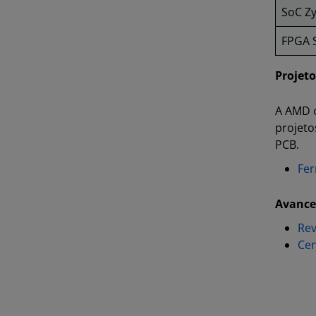
SoC Z
FPGA 
Projeto
A AMD o
projeto
PCB.
Fer
Avance
Rev
Cen