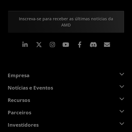
Inscreva-se para receber as últimas notícias da
AMD
Linkedin
Instagram
Facebook
Assina
Empresa
Sobre a AMD
Notícias e Eventos
Equipe de Gerenciamento
Sala de Imprensa
Recursos
Responsibilidade Corporativa
Eventos
Oportunidades de Emprego
Central do desenvolvedor
Parceiros
Bibliotecas de Mídias
Contato AMD
Blogs
AMD Partner Hub
Investidores
Estudos de caso
Distribuidores autorizados