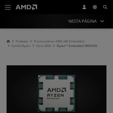
Declaração de acessibilidade do site da AMD
NESTA PÁGINA
Visão geral
Produtos
Processadores AMD x86 Embedded
Família Ryzen
Série 9000
Ryzen™ Embedded 9800X3D
Especificações
Recursos e suporte