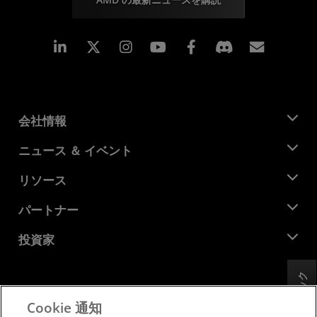
Linkedin
Instagram
Facebook
購読
会社情報
AMD について
ニュース ＆ イベント
役員
ニュースルーム
リソース
企業責任
イベント
キャリア
デベロッパー セントラル
パートナー
メディア ライブラリ
お問い合わせ
ブログ
AMD パートナー ハブ
投資家
ケース スタディ
正規販売代理店
ウェビナー
投資家向け情報
AMD ユニバーシティ プログラム
フィードバック
リソースを探す
財務情報
取締役会
Cookie 通知
利用規約