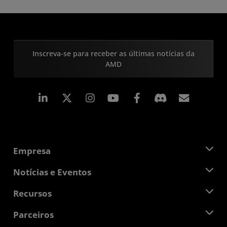
Inscreva-se para receber as últimas notícias da
AMD
Linkedin
Instagram
Facebook
Assina
Empresa
Sobre a AMD
Notícias e Eventos
Equipe de Gerenciamento
Sala de Imprensa
Recursos
Responsibilidade Corporativa
Eventos
Oportunidades de Emprego
Central do desenvolvedor
Parceiros
Bibliotecas de Mídias
Contato AMD
Blogs