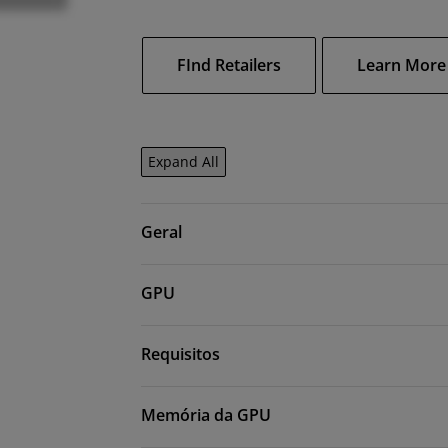
FInd Retailers
Learn More
Expand All
Geral
GPU
Requisitos
Memória da GPU