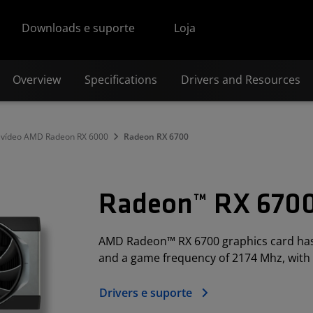
Downloads e suporte
Loja
Overview
Specifications
Drivers and Resources
e vídeo AMD Radeon RX 6000
Radeon RX 6700
Radeon™ RX 670
AMD Radeon™ RX 6700 graphics card ha
and a game frequency of 2174 Mhz, wit
Drivers e suporte