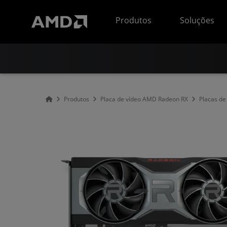
Declaração de acessibilidade do site da AMD
Produtos
Soluções
Produtos
Placa de vídeo AMD Radeon RX
Placas d