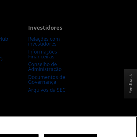
Investidores
Hub
Relações com
investidores
s
Informações
Financeiras
D
Conselho de
Administração
Documentos de
Feedback
Governança
Arquivos da SEC
sta e aberta
Estratégia tributária no Reino Unido