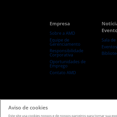
Empresa
Notíci
Event
Sobre a AMD
Equipe de
Sala de
Gerenciamento
Evento
Responsibilidade
Bibliot
Corporativa
Oportunidades de
Emprego
Contato AMD
Termos e Condições
Privacidade
Informação de
Aviso de cookies
Este site usa cookies nossos e de nossos parceiros ​para tornar sua e