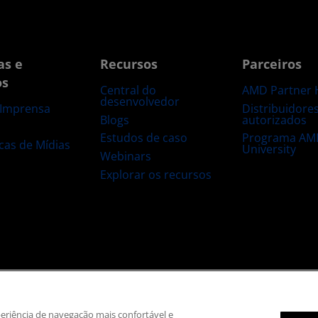
as e
Recursos
Parceiros
os
Central do
AMD Partner 
desenvolvedor
Distribuidore
 Imprensa
Blogs
autorizados
s
Estudos de caso
Programa AM
ecas de Mídias
University
Webinars
Explorar os recursos
 marca registrada
Transparência na cadeia de suprimentos
Concorrência ju
Política de cookies
Configurações de cookies
xperiência de navegação mais confortável e