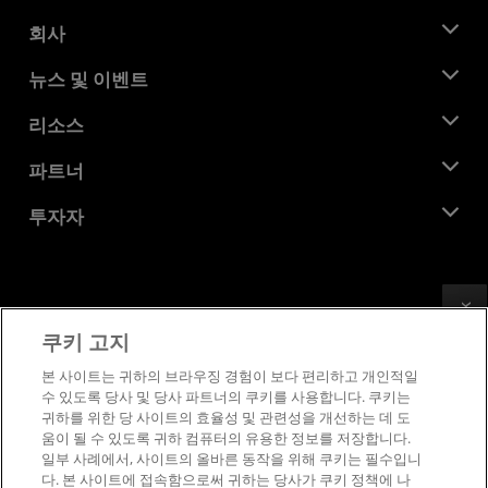
회사
AMD 소개
뉴스 및 이벤트
관리팀
뉴스룸
리소스
기업의 사회적 책임
이벤트
채용
개발자 센트럴
파트너
미디어 라이브러리
문의하기
블로그
AMD 파트너 허브
투자자
사례 연구
공식 유통업체
웨비나
투자자 관계
AMD 대학 프로그램
리소스 살펴보기
재무 정보
이사위원회
Feedback
이용약관
쿠키 고지
거버넌스 문서
프라이버시
SEC 신고서
상표
본 사이트는 귀하의 브라우징 경험이 보다 편리하고 개인적일
수 있도록 당사 및 당사 파트너의 쿠키를 사용합니다. 쿠키는
공급망 투명성
귀하를 위한 당 사이트의 효율성 및 관련성을 개선하는 데 도
공정 및 공개 경쟁
움이 될 수 있도록 귀하 컴퓨터의 유용한 정보를 저장합니다.
영국 세금 전략
일부 사례에서, 사이트의 올바른 동작을 위해 쿠키는 필수입니
쿠키 정책
다. 본 사이트에 접속함으로써 귀하는 당사가 쿠키 정책에 나