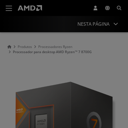
Declaração de acessibilidade do site da AMD
NESTA PÁGINA
Visão Geral
Produtos
Processadores Ryzen
Processador para desktop AMD Ryzen™ 7 8700G
Especificações
Drivers e recursos