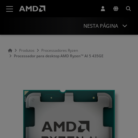
Declaração de acessibilidade do site da AMD
NESTA PÁGINA
Visão geral
Produtos
Processadores Ryzen
Processador para desktop AMD Ryzen™ AI 5 435GE
Especificações
Drivers e recursos