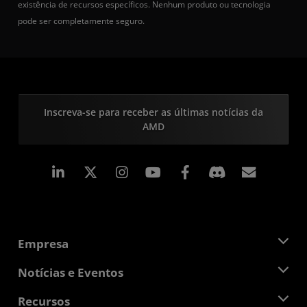
existência de recursos específicos. Nenhum produto ou tecnologia
pode ser completamente seguro.
Inscreva-se para receber as últimas notícias da
AMD
Linkedin
Instagram
Facebook
Assina
Empresa
Sobre a AMD
Notícias e Eventos
Equipe de Gerenciamento
Sala de Imprensa
Recursos
Responsibilidade Corporativa