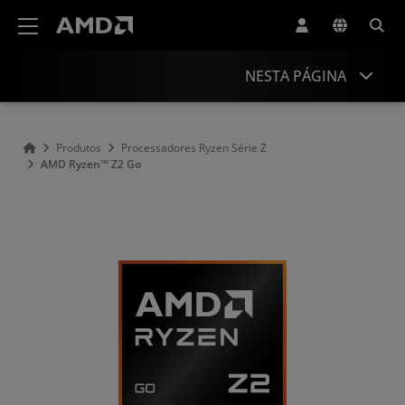
Declaração de acessibilidade do site da AMD
NESTA PÁGINA
Visão geral
Produtos
Processadores Ryzen Série Z
AMD Ryzen™ Z2 Go
Especificações