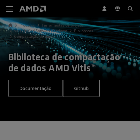
Declaração de acessibilidade do site da AMD
Produtos
Ferramentas de projeto
Vitis Unified Software Platform
Bibliotecas
Compactação de dados
Biblioteca de compactação
de dados AMD Vitis™
Documentação
Github