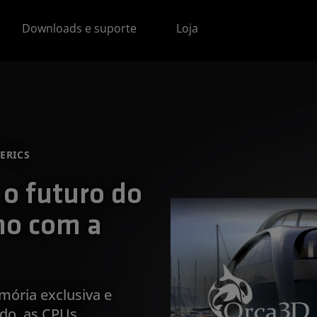
Downloads e suporte
Loja
ERICS
o futuro do
mo com a
ória exclusiva e
do, as CPUs