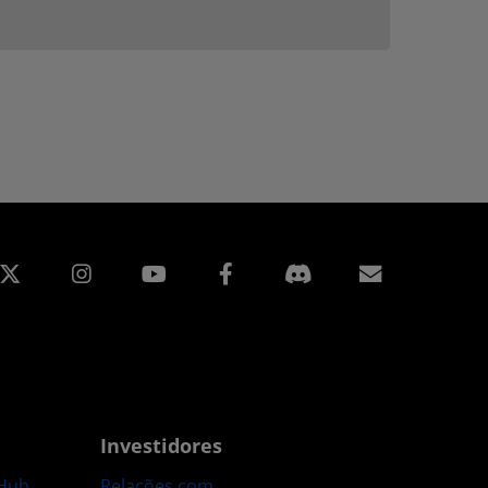
edin
Instagram
Facebook
Assinatur
Investidores
Hub
Relações com