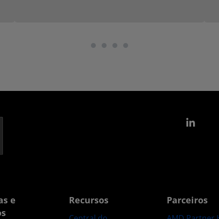
Link
as e
Recursos
Parceiros
os
Central do
AMD Partner 