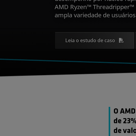
AMD Ryzen™ Threadripper™
ampla variedade de usuários
Leia o estudo de caso
O AMD 
de 23%
de valo