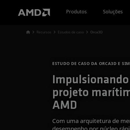
Declaração de acessibilidade do site da AMD
Produtos
Soluções
Recursos
Estudos de caso
Orca3D
ESTUDO DE CASO DA ORCA3D E SIM
Impulsionando 
projeto maríti
AMD
Com uma arquitetura de mem
desempenho por núcleo rápi