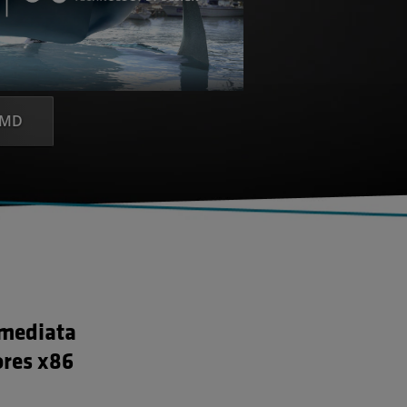
AMD
imediata
res x86