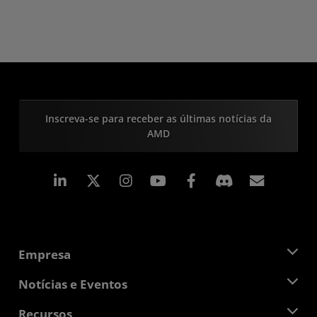
Inscreva-se para receber as últimas notícias da
AMD
Linkedin
Instagram
Facebook
Assina
Empresa
Sobre a AMD
Notícias e Eventos
Equipe de Gerenciamento
Sala de Imprensa
Recursos