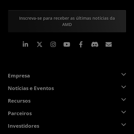
Inscreva-se para receber as últimas notícias da
AMD
Linkedin
Instagram
Facebook
Assina
Empresa
Sobre a AMD
Notícias e Eventos
Equipe de Gerenciamento
Sala de Imprensa
Recursos
Responsibilidade Corporativa
Eventos
Oportunidades de Emprego
Central do desenvolvedor
Parceiros
Bibliotecas de Mídias
Contato AMD
Blogs
AMD Partner Hub
Investidores
Estudos de caso
Distribuidores autorizados