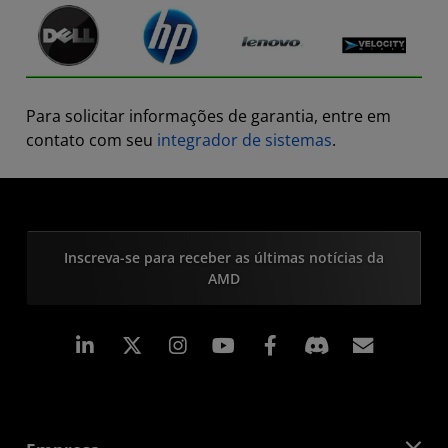
Para solicitar informações de garantia, entre em
contato com seu
integrador de sistemas
.
Inscreva-se para receber as últimas notícias da
AMD
Linkedin
Instagram
Facebook
Assina