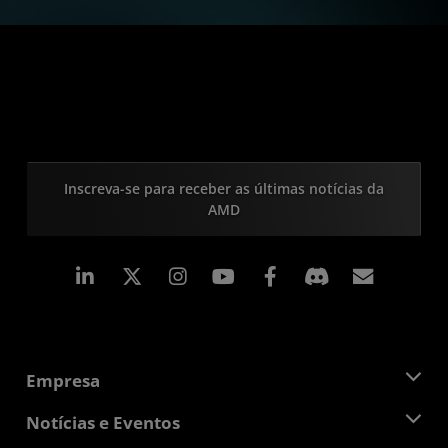
Inscreva-se para receber as últimas notícias da
AMD
Linkedin
Instagram
Facebook
Assina
Empresa
Sobre a AMD
Notícias e Eventos
Equipe de Gerenciamento