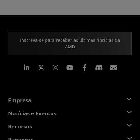
Inscreva-se para receber as últimas notícias da
AMD
Linkedin
Instagram
Facebook
Assina
Empresa
Sobre a AMD
Notícias e Eventos
Equipe de Gerenciamento
Sala de Imprensa
Recursos
Responsibilidade Corporativa
Eventos
Oportunidades de Emprego
Central do desenvolvedor
Parceiros