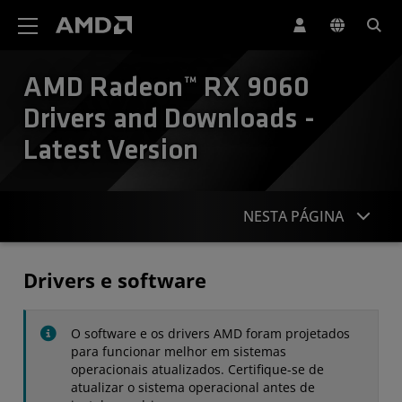
Declaração de acessibilidade do site da AMD
AMD Radeon™ RX 9060
Drivers and Downloads -
Latest Version
NESTA PÁGINA
Drivers
Drivers e software
Especificações
O software e os drivers AMD foram projetados
Contato
para funcionar melhor em sistemas
operacionais atualizados. Certifique-se de
atualizar o sistema operacional antes de