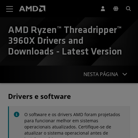
Declaração de acessibilidade do site da AMD
AMD Ryzen™ Threadripper™
3960X Drivers and
Downloads - Latest Version
NESTA PÁGINA
Drivers
Drivers e software
Especificações
O software e os drivers AMD foram projetados
Contato
para funcionar melhor em sistemas
operacionais atualizados. Certifique-se de
atualizar o sistema operacional antes de