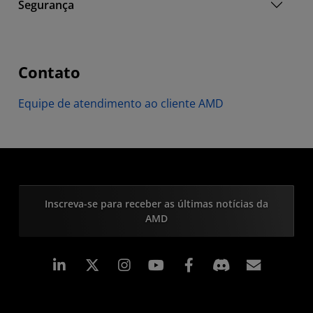
Segurança
Contato
Equipe de atendimento ao cliente AMD
Inscreva-se para receber as últimas notícias da
AMD
Linkedin
Instagram
Facebook
Assina