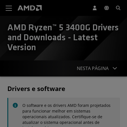
Declaração de acessibilidade do site da AMD
AMD Ryzen™ 5 3400G Drivers
and Downloads - Latest
Version
NESTA PÁGINA
Drivers
Drivers e software
Especificações
O software e os drivers AMD foram projetados
Contato
para funcionar melhor em sistemas
operacionais atualizados. Certifique-se de
atualizar o sistema operacional antes de