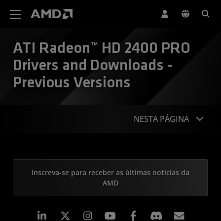
Declaração de acessibilidade do site da AMD
ATI Radeon™ HD 2400 PRO
Drivers and Downloads -
Previous Versions
NESTA PÁGINA
Inscreva-se para receber as últimas notícias da
AMD
Linkedin
Instagram
Facebook
Assina