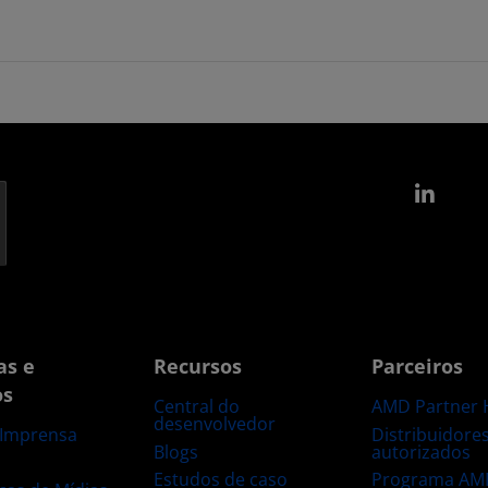
Link
as e
Recursos
Parceiros
os
Central do
AMD Partner 
desenvolvedor
Distribuidore
 Imprensa
Blogs
autorizados
s
Estudos de caso
Programa AM