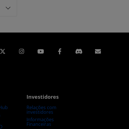
edin
Instagram
Facebook
Assinatur
Investidores
Hub
Relações com
investidores
s
Informações
Financeiras
D