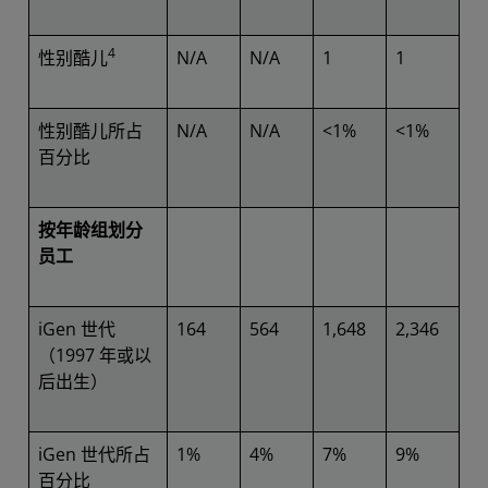
4
性别酷儿
N/A
N/A
1
1
性别酷儿所占
N/A
N/A
<1%
<1%
百分比
按年龄组划分
员工
iGen 世代
164
564
1,648
2,346
（1997 年或以
后出生）
iGen 世代所占
1%
4%
7%
9%
百分比