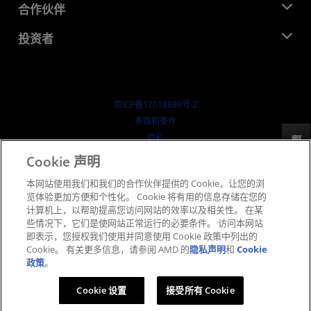
就业机会
开发中心
合作伙伴
媒体库
联系我们
博客
AMD 合作伙伴中心
投资者
成功案例
授权经销商
研讨会
投资者关系
AMD 大学计划
探索资源
财务信息
董事会
京ICP备12018899号-2
治理文件
​条款和条件
SEC 报告
隐私
反馈
商标
Cookie 声明
供应链透明度
本网站使用我们和我们的合作伙伴提供的 Cookie，让您的浏
公开公平竞争
览体验更加方便和个性化。 Cookie 将有用的信息存储在您的
英国税收策略
计算机上，以帮助提高您访问网站的效率以及相关性。 在某
Cookie 政策
些情况下，它们是使网站正常运行的必要条件。 访问本网站
即表示，您授权我们使用并同意使用 Cookie 政策中列出的
Cookie 设置
Cookie。 有关更多信息，请参阅 AMD 的
隐私声明
和
Cookie
政策
。
© 2026 Advanced Micro Devices, Inc.
Cookie 设置
接受所有 Cookie