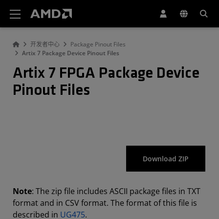
AMD 网站无障碍声明
开发者中心
Package Pinout Files
Artix 7 Package Device Pinout Files
Artix 7 FPGA Package Device
Pinout Files
Download ZIP
Note
: The zip file includes ASCII package files in TXT
format and in CSV format. The format of this file is
described in
UG475
.