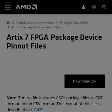
Declaração de acessibilidade do site da AMD
Central de desenvolvedores
Package Pinout Files
Artix 7 Package Device Pinout Files
Artix 7 FPGA Package Device
Pinout Files
Download ZIP
Note
: The zip file includes ASCII package files in TXT
format and in CSV format. The format of this file is
described in
UG475
.