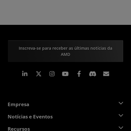
Inscreva-se para receber as últimas notícias da
AMD
Linkedin
Instagram
Facebook
Assina
Empresa
Sobre a AMD
Notícias e Eventos
Equipe de Gerenciamento
Sala de Imprensa
Recursos
Responsibilidade Corporativa