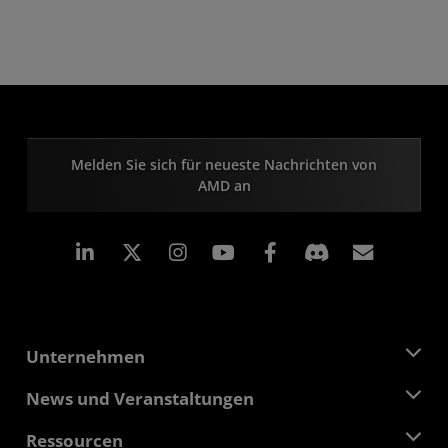
Melden Sie sich für neueste Nachrichten von
AMD an
LinkedIn
Instagram
Facebook
Abonn
Unternehmen
Über AMD
News und Veranstaltungen
Führungsteam
Pressebereich
Ressourcen
Verantwortung