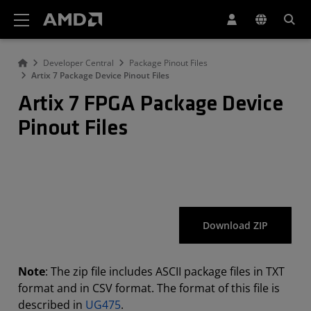
Erklärung zur Barrierefreiheit auf der AMD Website
Developer Central
Package Pinout Files
Artix 7 Package Device Pinout Files
Artix 7 FPGA Package Device
Pinout Files
Download ZIP
Note
: The zip file includes ASCII package files in TXT
format and in CSV format. The format of this file is
described in
UG475
.