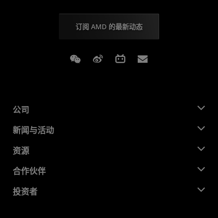
订阅 AMD 的最新动态
Weixin
Weibo
Bilibili
Subscriptions
公司
关于 AMD
新闻与活动
管理团队
新闻中心
资源
企业责任
活动
就业机会
开发中心
合作伙伴
媒体库
联系我们
博客
AMD 合作伙伴中心
投资者
成功案例
授权经销商
研讨会
投资者关系
AMD 大学计划