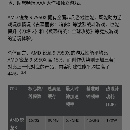
验，助您畅玩 AAA 大作和独立游戏。
AMD 锐龙 9 7950X 拥有全面非凡游戏性能，既能助力游
戏玩家畅玩《古墓丽影：暗影》等激烈战斗游戏，也能
提升《刀塔 2》和《反恐精英：全球攻势》等竞技游戏
的游玩体验。
总体而言，AMD 锐龙 9 7950X 的游戏性能平均比
AMD 锐龙 9 5950X 高 15%，而创作优势则更加显著；
对比上一代对应的产品，内容创建性能平均提高了
3,4
44%。
CPU
核心数/
总高速
最大时
基准时
热设计
线程数
缓存
钟加速
钟频率
功耗
频率
(TDP)
AMD 锐
16/32
80MB
5.7GHz
4.5GHz
170W
龙 9