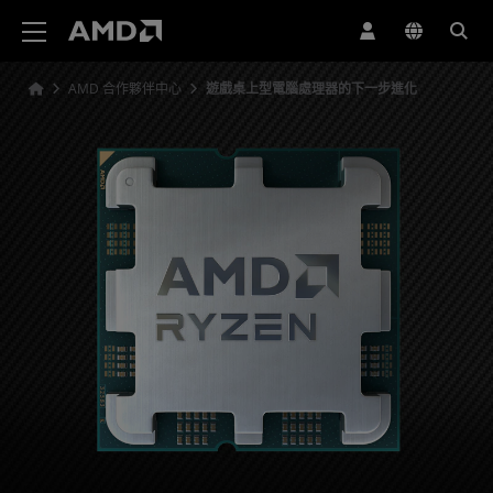
AMD 網站無障礙聲明
AMD 合作夥伴中心
遊戲桌上型電腦處理器的下一步進化