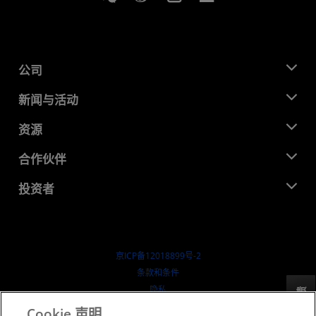
公司
关于 AMD
新闻与活动
管理团队
新闻中心
资源
企业责任
活动
就业机会
开发中心
合作伙伴
媒体库
联系我们
博客
AMD 合作伙伴中心
投资者
成功案例
授权经销商
研讨会
投资者关系
AMD 大学计划
探索资源
财务信息
董事会
京ICP备12018899号-2
治理文件
​条款和条件
SEC 报告
隐私
反馈
商标
Cookie 声明