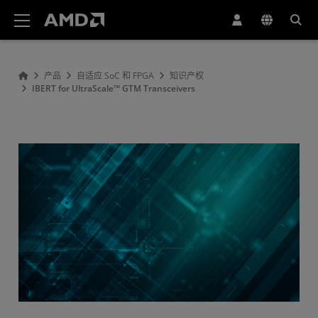
AMD 网站无障碍声明
产品
自适应 SoC 和 FPGA
知识产权
IBERT for UltraScale™ GTM Transceivers