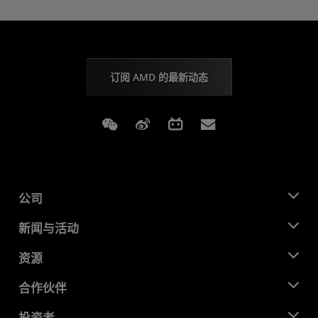
订阅 AMD 的最新动态
Weixin
Weibo
Bilibili
Subscriptions
公司
关于 AMD
新闻与活动
管理团队
新闻中心
资源
企业责任
活动
就业机会
开发中心
合作伙伴
媒体库
联系我们
博客
AMD 合作伙伴中心
投资者