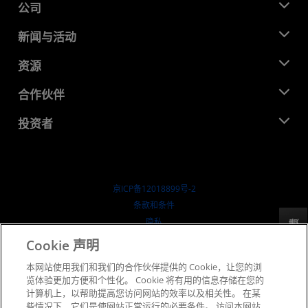
公司
关于 AMD
新闻与活动
管理团队
新闻中心
资源
企业责任
活动
就业机会
开发中心
合作伙伴
媒体库
联系我们
博客
AMD 合作伙伴中心
投资者
成功案例
授权经销商
研讨会
投资者关系
AMD 大学计划
探索资源
财务信息
董事会
京ICP备12018899号-2
治理文件
​条款和条件
SEC 报告
隐私
反馈
商标
Cookie 声明
供应链透明度
本网站使用我们和我们的合作伙伴提供的 Cookie，让您的浏
公开公平竞争
览体验更加方便和个性化。 Cookie 将有用的信息存储在您的
英国税收策略
计算机上，以帮助提高您访问网站的效率以及相关性。 在某
Cookie 政策
些情况下，它们是使网站正常运行的必要条件。 访问本网站