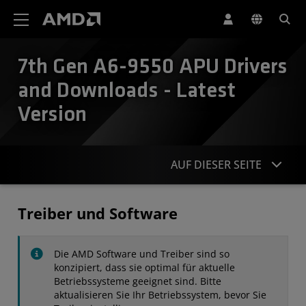
Erklärung zur Barrierefreiheit auf der AMD Website
7th Gen A6-9550 APU Drivers
and Downloads - Latest
Version
AUF DIESER SEITE
Treiber
Treiber und Software
Technische Daten
Die AMD Software und Treiber sind so
Kontakt
konzipiert, dass sie optimal für aktuelle
Betriebssysteme geeignet sind. Bitte
aktualisieren Sie Ihr Betriebssystem, bevor Sie