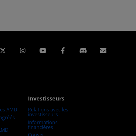
edIn
Instagram
Facebook
Inscripti
Investisseurs
res AMD
Relations avec les
investisseurs
 agréés
Informations
financières
 AMD
Conseil