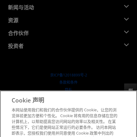
关于 AMD
新闻与活动
管理团队
新闻中心
资源
企业责任
活动
就业机会
开发中心
合作伙伴
媒体库
联系我们
博客
AMD 合作伙伴中心
投资者
成功案例
授权经销商
研讨会
投资者关系
AMD 大学计划
探索资源
财务信息
董事会
京ICP备12018899号-2
治理文件
​条款和条件
SEC 报告
隐私
反馈
商标
Cookie 声明
供应链透明度
本网站使用我们和我们的合作伙伴提供的 Cookie，让您的浏
公开公平竞争
览体验更加方便和个性化。 Cookie 将有用的信息存储在您的
英国税收策略
计算机上，以帮助提高您访问网站的效率以及相关性。 在某
Cookie 政策
些情况下，它们是使网站正常运行的必要条件。 访问本网站
即表示，您授权我们使用并同意使用 Cookie 政策中列出的
Cookie 设置