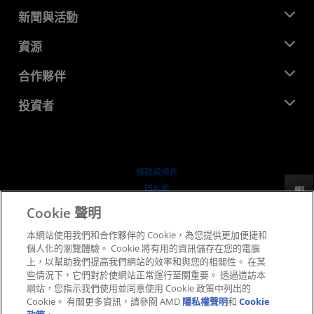
關於 AMD
新聞與活動
管理團隊
新聞室
資源
企業責任
活動
招聘
開發者中心
合作夥伴
媒體庫
聯絡我們
部落格
AMD 合作夥伴中心
投資者
案例研究
授權經銷商
網路研討會
投資者關係
AMD 大學計畫
探索資源
財務資訊
董事會
條款與條件
治理文件
隱私權
反馈
行情走勢
商標
Cookie 聲明
供应链透明度
本網站使用我們和合作夥伴的 Cookie，為您提供更加便捷和
公平公開競爭
個人化的瀏覽體驗。 Cookie 將有用的資訊儲存在您的電腦
英國稅務策略
上，以幫助我們提高我們網站的效率和與您的相關性。 在某
Cookie 政策
些情況下，它們對於使網站正常運行至關重要。 透過造訪本
網站，您指示我們使用並同意使用 Cookie 政策中列出的
Cookie 設定
Cookie。 有關更多資訊，請參閱 AMD
隱私權聲明
和
Cookie