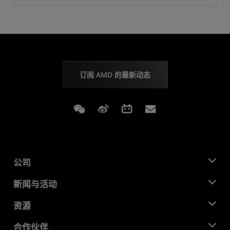
订阅 AMD 的最新动态
Weixin
Weibo
Bilibili
Subscriptions
公司
关于 AMD
新闻与活动
管理团队
新闻中心
资源
企业责任
活动
就业机会
开发中心
合作伙伴
媒体库