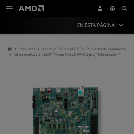
Declaración de accesibilidad del sitio web de AMD
EN ESTA PÁGINA
Descripción general
Productos
Adaptive SoCs and FPGAs
Placas de evaluación
Kit de evaluación ZCU111 con RFSoC AMD Zynq™ UltraScale+™
Información del producto
Recursos
Accesorios
Productos similares