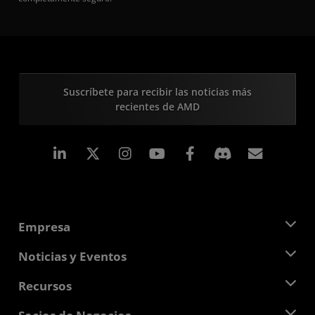
Suscríbete para recibir las noticias más
recientes de AMD
LinkedIn
Instagram
Facebook
Suscri
Empresa
Acerca de AMD
Noticias y Eventos
Equipo Directivo
Sala de prensa
Recursos
Responsabilidad corporativa
Eventos
Carreras profesionales
Centro para desarrolladores