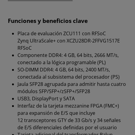
Funciones y beneficios clave
Placa de evaluación ZCU111 con RFSoC
Zynq UltraScale+ con XCZU28DR-2FFVG1517E
RFSoC
Componente DDR4: 4 GB, 64 bits, 2666 MT/s,
conectado a la lógica programable (PL)
SO-DIMM DDR4: 4 GB, 64 bits, 2400 MT/s,
conectada al subsistema del procesador (PS)
Jaula SFP28 agrupada para admitir hasta cuatro
módulos SFP/SFP+/zSFP+/SFP28
USB3, DisplayPort y SATA
Interfaz de la tarjeta mezzanine FPGA (FMC+)
para expansión de E/S que incluye
12 transceptores GTY de 33 Gb/s y 34 señales
de E/S diferenciales definidas por el usuario
Tarjeta adicional del transformador Balun