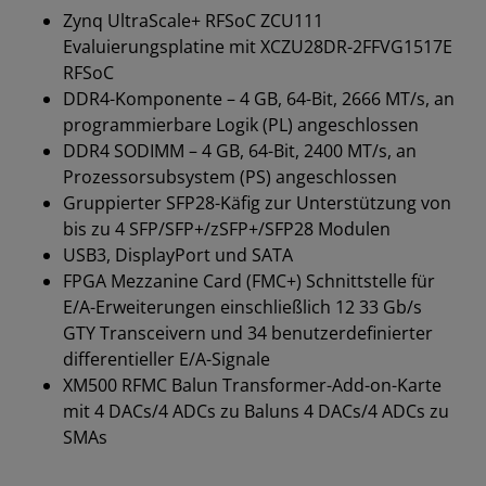
Zynq UltraScale+ RFSoC ZCU111
Evaluierungsplatine mit XCZU28DR-2FFVG1517E
RFSoC
DDR4-Komponente – 4 GB, 64-Bit, 2666 MT/s, an
programmierbare Logik (PL) angeschlossen
DDR4 SODIMM – 4 GB, 64-Bit, 2400 MT/s, an
Prozessorsubsystem (PS) angeschlossen
Gruppierter SFP28-Käfig zur Unterstützung von
bis zu 4 SFP/SFP+/zSFP+/SFP28 Modulen
USB3, DisplayPort und SATA
FPGA Mezzanine Card (FMC+) Schnittstelle für
E/A-Erweiterungen einschließlich 12 33 Gb/s
GTY Transceivern und 34 benutzerdefinierter
differentieller E/A-Signale
XM500 RFMC Balun Transformer-Add-on-Karte
mit 4 DACs/4 ADCs zu Baluns 4 DACs/4 ADCs zu
SMAs