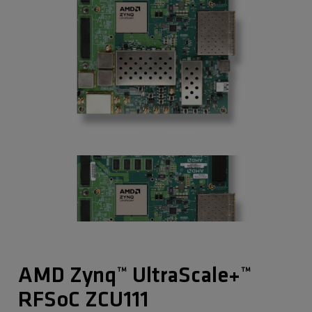
AMD Zynq™ UltraScale+™
RFSoC ZCU111