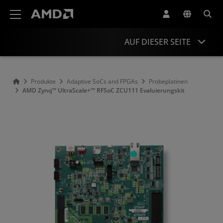
Erklärung zur Barrierefreiheit auf der AMD Website
AUF DIESER SEITE
Übersicht
Produkte
Adaptive SoCs and FPGAs
Probeplatinen
AMD Zynq™ UltraScale+™ RFSoC ZCU111 Evaluierungskit
Produktinformationen
Ressourcen
Zubehör
Ähnliche Produkte