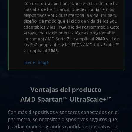
Tabla de productos
Con una duración típica que se extiende mucho
más allá de los 15 años, puedes confiar en los
Comenzar
dispositivos AMD durante toda la vida útil de tu
diseño, de modo que el ciclo de vida de los SoC
Recursos
adaptables y las FPGA (Field-Programmable Gate
Arrays, matriz de puertas lógicas programable
en campo) AMD Serie 7 se amplía al
2040
y el de
los SoC adaptables y las FPGA AMD UltraScale+™
se amplía al
2045.
Leer el blog
Ventajas del producto
AMD Spartan™ UltraScale+™
Con más dispositivos y sensores conectados en el
perímetro, se necesitan dispositivos seguros que
puedan manejar grandes cantidades de datos. La