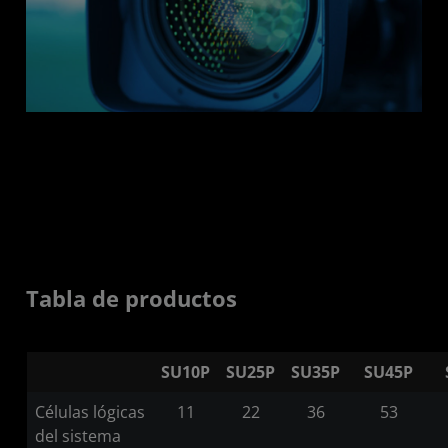
Tabla de productos
SU10P
SU25P
SU35P
SU45P
Células lógicas
11
22
36
53
del sistema