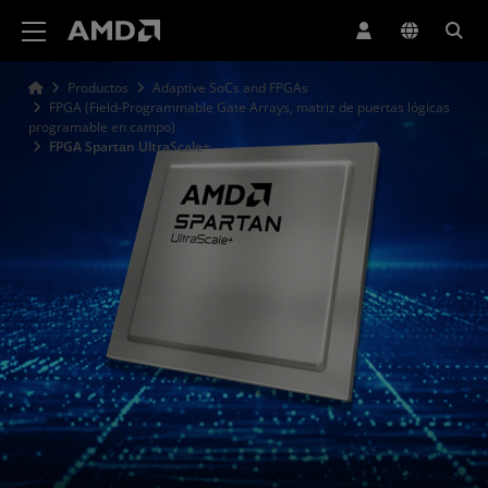
Declaración de accesibilidad del sitio web de AMD
Productos
Adaptive SoCs and FPGAs
FPGA (Field-Programmable Gate Arrays, matriz de puertas lógicas
programable en campo)
FPGA Spartan UltraScale+