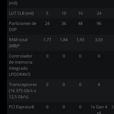
(mil)
LUT CLB (mil)
5
10
16
24
Particiones de
24
36
48
96
DSP
RAM total
1,77
1,84
1,93
3,03
(MB)*
Controlador
0
0
0
0
de memoria
integrado
LPDDR4X/5
Transceptores
0
0
0
4
(16 375 Gb/s o
12,5 Gb/s)
PCI Express®
0
0
0
1x Gen 4
1
x4