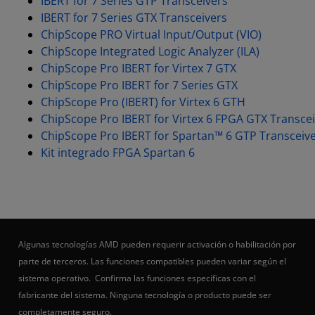
IBERT for 7 Series GTP Transceivers
IBERT for 7 Series GTX Transceivers
ChipScope PRO Virtual Input/Output (VIO)
ChipScope Integrated Logic Analyzer (ILA)
ChipScope Pro IBERT for Virtex 7 GTX
ChipScope Pro IBERT for 7 Series GTX
ChipScope Pro (IBERT) for Virtex 6 GTH
ChipScope Pro IBERT for Virtex 6 FPGA GTX Transce
ChipScope Pro IBERT for Spartan™ 6 GTP Transceiv
Kit integrado FPGA Spartan 6
Algunas tecnologías AMD pueden requerir activación o habilitación por
parte de terceros. Las funciones compatibles pueden variar según el
sistema operativo. Confirma las funciones específicas con el
fabricante del sistema. Ninguna tecnología o producto puede ser
completamente seguro.