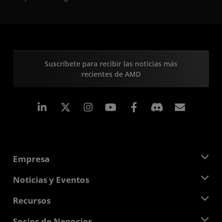
Suscríbete para recibir las noticias más
recientes de AMD
LinkedIn
Instagram
Facebook
Suscri
Empresa
Acerca de AMD
Noticias y Eventos
Equipo Directivo
Sala de prensa
Recursos
Responsabilidad corporativa
Eventos
Carreras profesionales
Centro para desarrolladores
Socios de Negocios