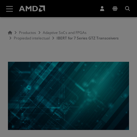
Declaración de accesibilidad del sitio web de AMD
Productos
Adaptive SoCs and FPGAs
Propiedad intelectual
IBERT for 7 Series GTZ Transceivers