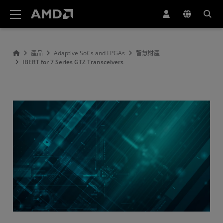
AMD 網站無障礙聲明
產品
Adaptive SoCs and FPGAs
智慧財產
IBERT for 7 Series GTZ Transceivers