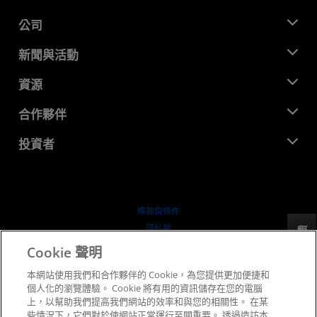
公司
關於 AMD
新聞與活動
管理團隊
新聞室
資源
企業責任
活動
招聘
開發者中心
合作夥伴
媒體庫
聯絡我們
部落格
AMD 合作夥伴中心
投資者
案例研究
授權經銷商
網路研討會
投資者關係
AMD 大學計畫
探索資源
財務資訊
董事會
條款與條件
治理文件
隱私權
反馈
行情走勢
商標
Cookie 聲明
供应链透明度
本網站使用我們和合作夥伴的 Cookie，為您提供更加便捷和
公平公開競爭
個人化的瀏覽體驗。 Cookie 將有用的資訊儲存在您的電腦
英國稅務策略
上，以幫助我們提高我們網站的效率和與您的相關性。 在某
Cookie 政策
些情況下，它們對於使網站正常運行至關重要。 透過造訪本