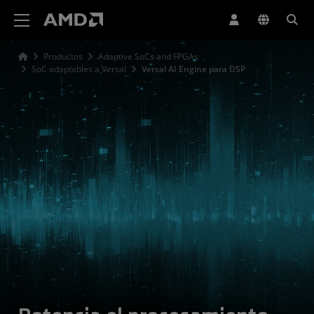
Declaración de accesibilidad del sitio web de AMD
Productos
Adaptive SoCs and FPGAs
SoC adaptables a Versal
Versal AI Engine para DSP