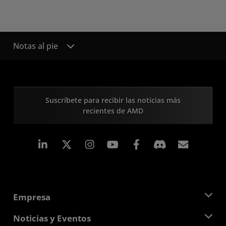
Notas al pie
Suscríbete para recibir las noticias más
recientes de AMD
LinkedIn
Instagram
Facebook
Suscri
Empresa
Acerca de AMD
Noticias y Eventos