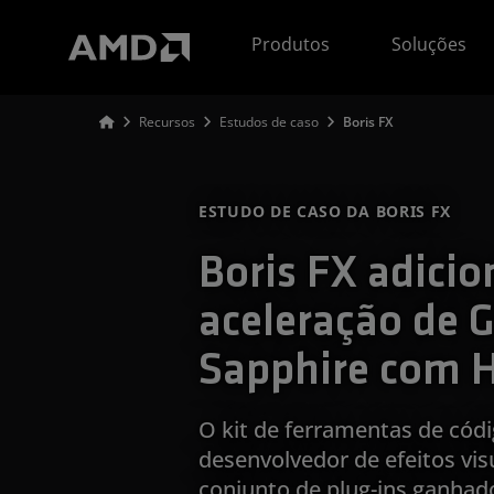
Declaração de acessibilidade do site da AMD
Produtos
Soluções
Recursos
Estudos de caso
Boris FX
ESTUDO DE CASO DA BORIS FX
Boris FX adicio
aceleração de
Sapphire com 
O kit de ferramentas de cód
desenvolvedor de efeitos visu
conjunto de plug-ins ganha