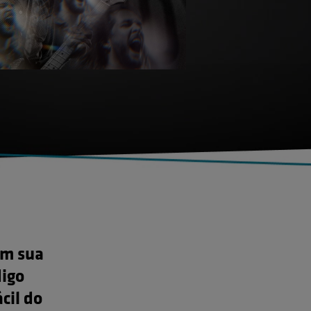
em sua
digo
cil do