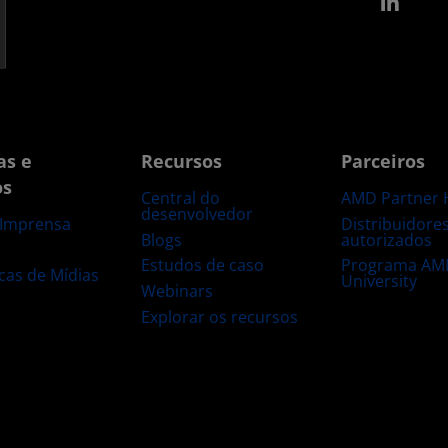
Link
as e
Recursos
Parceiros
os
Central do
AMD Partner 
desenvolvedor
Distribuidore
 Imprensa
Blogs
autorizados
s
Estudos de caso
Programa AM
ecas de Mídias
University
Webinars
Explorar os recursos