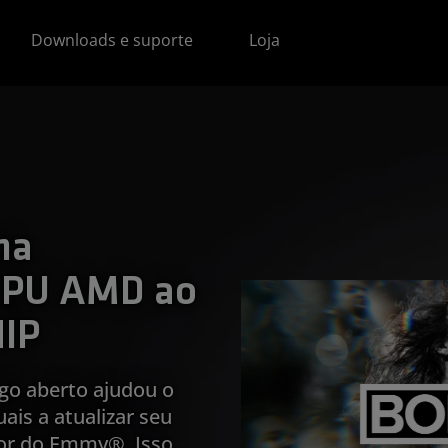
Downloads e suporte
Loja
na
 GPU AMD ao
HIP
igo aberto ajudou o
ais a atualizar seu
dor do Emmy®. Isso