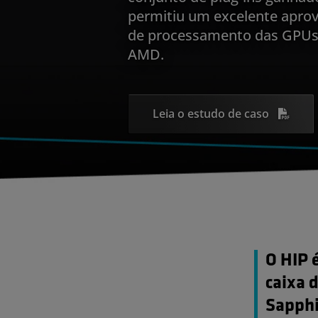
permitiu um excelente apro
de processamento das GPUs
AMD.
Leia o estudo de caso
O HIP 
caixa 
Sapphi