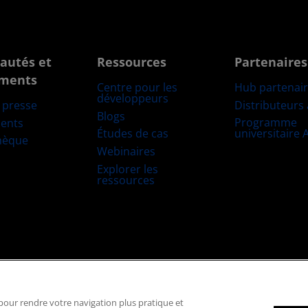
autés et
Ressources
Partenaires
ments
Centre pour les
Hub partenai
développeurs
Distributeurs
e presse
Blogs
Programme
ents
Études de cas
universitaire
hèque
Webinaires
Explorer les
ressources
Marques déposées
Transparence de la chaîne logistique
Concurrence éq
, pour rendre votre navigation plus pratique et
Politique relative aux cookies
Paramètres des cookies