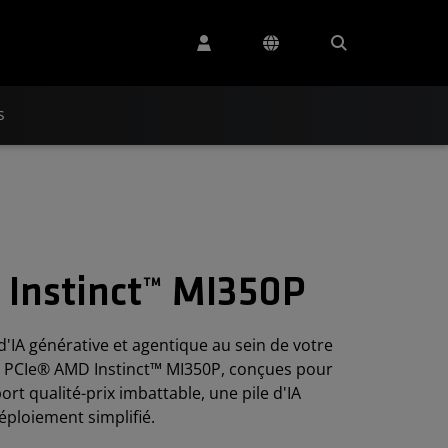
s
 Instinct™ MI350P
d'IA générative et agentique au sein de votre
es PCIe® AMD Instinct™ MI350P, conçues pour
rt qualité-prix imbattable, une pile d'IA
déploiement simplifié.