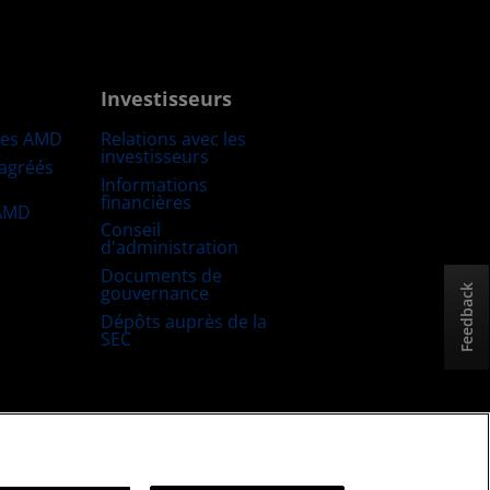
Investisseurs
res AMD
Relations avec les
investisseurs
 agréés
Informations
financières
 AMD
Conseil
d'administration
Documents de
gouvernance
Feedback
Dépôts auprès de la
SEC
uitable et ouverte
Stratégie fiscale britannique