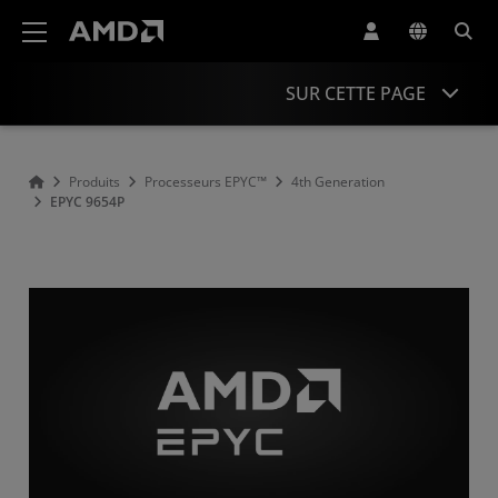
Déclaration d'accessibilité du site Web AMD
SUR CETTE PAGE
Overview
Produits
Processeurs EPYC™
4th Generation
EPYC 9654P
Specifications
Drivers and Resources