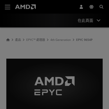
AMD 網站無障礙聲明
在此頁面
Overview
產品
EPYC™ 處理器
4th Generation
EPYC 9654P
Specifications
Drivers and Resources