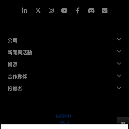
Linkedin
Instagram
Facebook
訂閱
公司
關於 AMD
新聞與活動
管理團隊
新聞室
資源
企業責任
活動
招聘
開發者中心
合作夥伴
媒體庫
聯絡我們
部落格
AMD 合作夥伴中心
投資者
案例研究
授權經銷商
網路研討會
投資者關係
AMD 大學計畫
探索資源
財務資訊
董事會
條款與條件
治理文件
隱私權
反馈