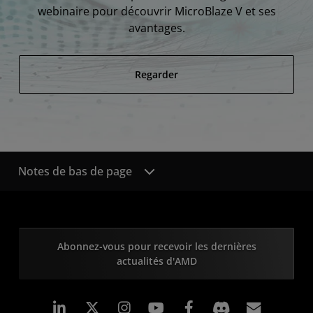
webinaire pour découvrir MicroBlaze V et ses
avantages.
Regarder
Notes de bas de page
Abonnez-vous pour recevoir les dernières
actualités d'AMD
LinkedIn
Instagram
Facebook
Inscrip