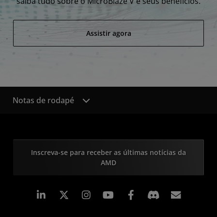
saiba tudo sobre o MicroBlaze V e seus benefícios.
Assistir agora
Notas de rodapé
Inscreva-se para receber as últimas notícias da
AMD
Linkedin
Instagram
Facebook
Assina