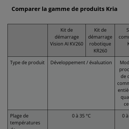
Comparer la gamme de produits Kria
Kit de
Kit de
démarrage
démarrage
comm
Vision AI KV260
robotique
KR260
Type de produit
Développement / évaluation
Mod
prod
de 
comm
enti
qual
ce
Plage de
0 à 35 °C
0 à
températures