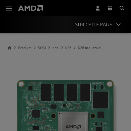
Déclaration d'accessibilité du site Web AMD
SUR CETTE PAGE
Présentation
Produits
SOM
Kria
K26
K26 industriel
Spécifications
Comparaison
Assistance et ressources