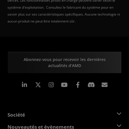
tierces. Les fonctionnalités prises en charge peuvent varier selon le
système d'exploitation. Consultez le fabricant du système pour en
savoir plus sur ses caractéristiques spécifiques. Aucune technologie ni
aucun produit ne peut être totalement sûr.
Abonnez-vous pour recevoir les dernières
actualités d'AMD
LinkedIn
Instagram
Facebook
Inscrip
Société
À propos d'AMD
Nouveautés et évènements