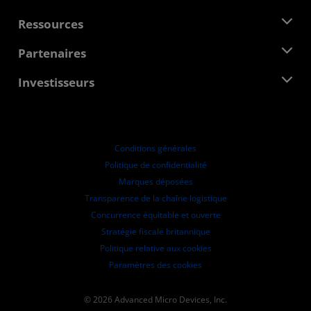
Équipe de direction
Salle de presse
Ressources
Responsabilité d'entreprise
Évènements
Carrières
Centre pour les développeurs
Partenaires
Médiathèque
Nous contacter
Blogs
Hub partenaires AMD
Investisseurs
Études de cas
Distributeurs agréés
Webinaires
Relations avec les investisseurs
Programme universitaire AMD
Explorer les ressources
Informations financières
Conseil d'administration
Conditions générales
Documents de gouvernance
Politique de confidentialité
Dépôts auprès de la SEC
Marques déposées
Transparence de la chaîne logistique
Concurrence équitable et ouverte
Stratégie fiscale britannique
Politique relative aux cookies
Paramètres des cookies
© 2026 Advanced Micro Devices, Inc.