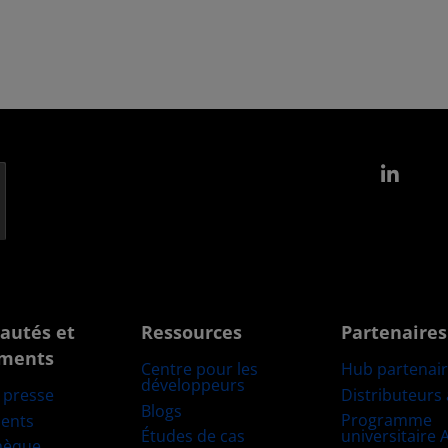
Link
autés et
Ressources
Partenaires
ments
Centre pour les
Hub partenai
développeurs
Distributeurs
e presse
Blogs
Programme
ents
Études de cas
universitaire
hèque