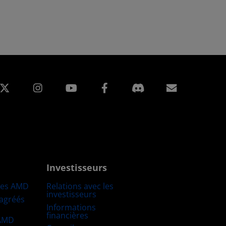
edIn
Instagram
Facebook
Inscripti
Investisseurs
res AMD
Relations avec les
investisseurs
 agréés
Informations
financières
 AMD